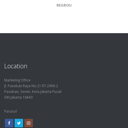
Location
Marketing Office
Jl. Paseban Raya No.21 RT.2/RW.2
Paseban, Senen, Kota Jakarta Pusat
DKI Jakarta 10440
Parasol