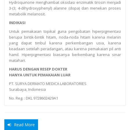
Hydroquinone menghambat oksidasi enzimatik tirosin menjadi
3-(3, 4-dihydroxyphenyl) alanine (dopa) dan menekan proses
metabolik melanosit.
INDIKASI
Untuk pemakaian topikal guna pengobatan hiperpigmentasi
berupa bintik-bintik hitam, noda-noda hitam karena melanin
yang dapat timbul karena perkembangan usia, karena
keadaan setelah peradangan, atau karena pemakaian pil anti
hamil. Hiperpigmentasi biasanya berkembang karena sinar
matahari.
HARUS DENGAN RESEP DOKTER
HANYA UNTUK PEMAKAIAN LUAR
PT. SURYA DERMATO MEDICA LABORATORIES
Surabaya, Indonesia
No. Reg. : DKL 9728602429A1
Read More